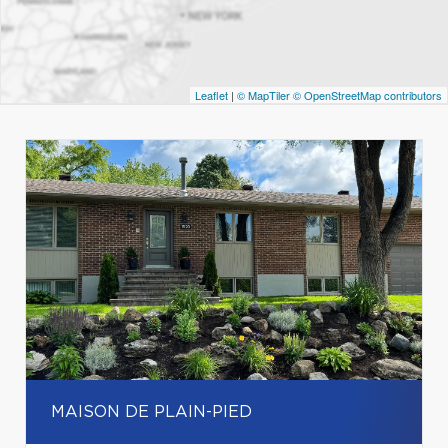
Leaflet
|
© MapTiler
© OpenStreetMap contributors
MAISON DE PLAIN-PIED