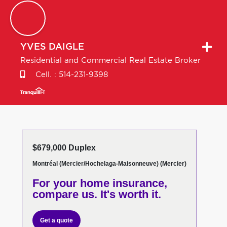
YVES
DAIGLE
Residential and Commercial Real Estate Broker
Cell. :
514-231-9398
$679,000 Duplex
Montréal (Mercier/Hochelaga-Maisonneuve) (Mercier)
For your home insurance,
compare us. It's worth it.
Get a quote