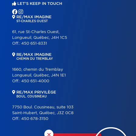
LET'S KEEP IN TOUCH
RE/MAX IMAGINE
ST-CHARLES OUEST
61, rue St-Charles Ouest,
Longueuil, Québec, J4H 1C5
Off.:
450 651-8331
RE/MAX IMAGINE
CHEMIN DU TREMBLAY
1660, chemin du Tremblay
Longueuil, Québec, J4N 1E1
Off.:
450 651-4000
RE/MAX PRIVILÈGE
BOUL. COUSINEAU
7750 Boul. Cousineau, suite 103
Saint-Hubert, Québec, J3Z 0C8
Off.:
450 678-3150
×