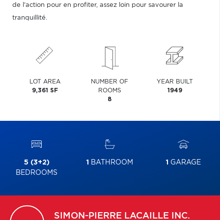
de l'action pour en profiter, assez loin pour savourer la
tranquillité.
LOT AREA
NUMBER OF
YEAR BUILT
9,361 SF
ROOMS
1949
8
5 (3+2)
1
BATHROOM
1
GARAGE
BEDROOMS
SIMON-PIERRE
LACAILLE INC.