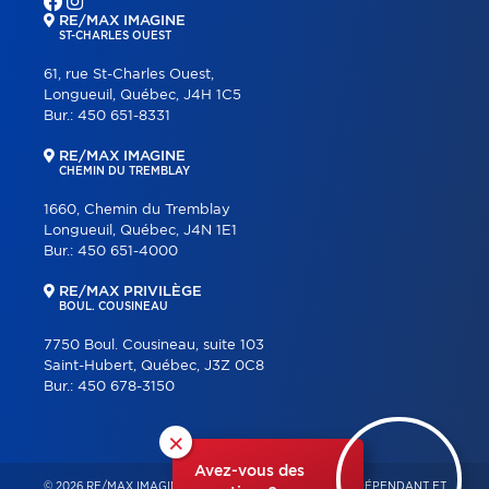
RE/MAX IMAGINE
ST-CHARLES OUEST
61, rue St-Charles Ouest,
Longueuil, Québec, J4H 1C5
Bur.:
450 651-8331
RE/MAX IMAGINE
CHEMIN DU TREMBLAY
1660, Chemin du Tremblay
Longueuil, Québec, J4N 1E1
Bur.:
450 651-4000
RE/MAX PRIVILÈGE
BOUL. COUSINEAU
7750 Boul. Cousineau, suite 103
Saint-Hubert, Québec, J3Z 0C8
Bur.:
450 678-3150
×
Avez-vous des
© 2026 RE/MAX IMAGINE & PRIVILÈGE – FRANCHISÉ INDÉPENDANT ET