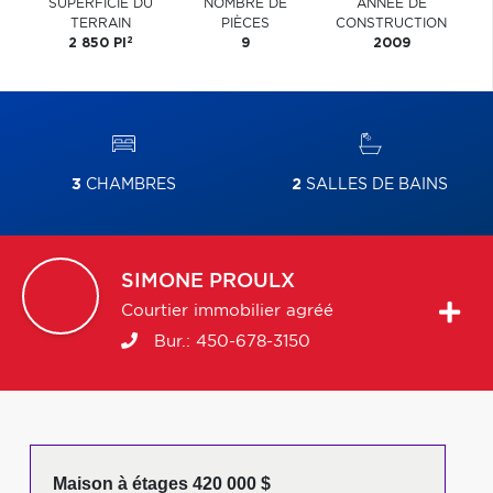
SUPERFICIE DU
NOMBRE DE
ANNÉE DE
TERRAIN
PIÈCES
CONSTRUCTION
2
2 850 PI
9
2009
3
CHAMBRES
2
SALLES DE BAINS
SIMONE
PROULX
Courtier immobilier agréé
Bur.:
450-678-3150
Maison à étages 420 000 $