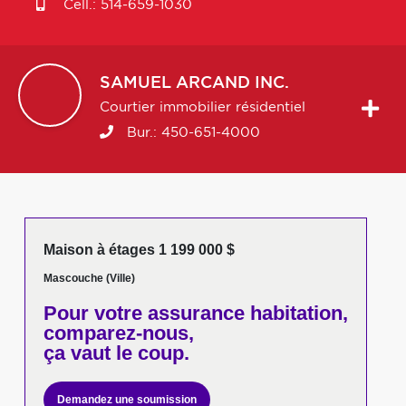
Cell.:
514-659-1030
SAMUEL
ARCAND INC.
Courtier immobilier résidentiel
Bur.:
450-651-4000
Maison à étages 1 199 000 $
Mascouche (Ville)
Pour votre
assurance habitation,
comparez-nous,
ça vaut le coup.
Demandez une soumission