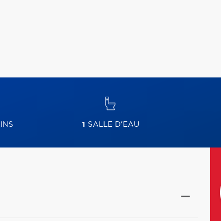
INS
1
SALLE D'EAU