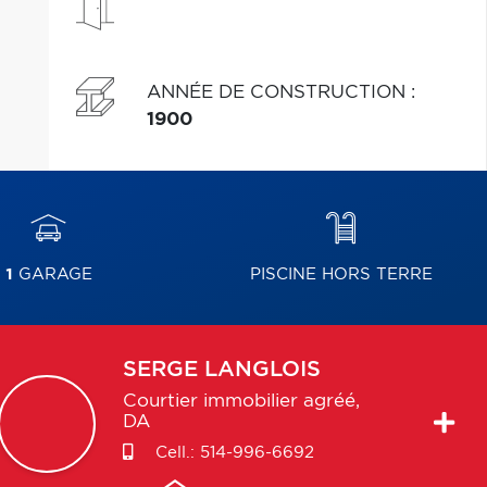
ANNÉE DE CONSTRUCTION
:
1900
1
GARAGE
PISCINE HORS TERRE
SERGE
LANGLOIS
Courtier immobilier agréé,
DA
Cell.:
514-996-6692