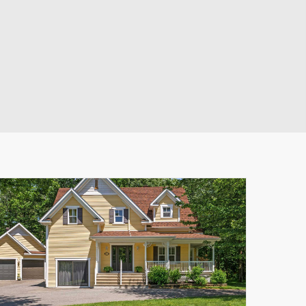
Leaflet
|
© MapTiler
© OpenStreetMap contributors