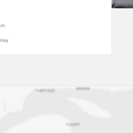
om
lay