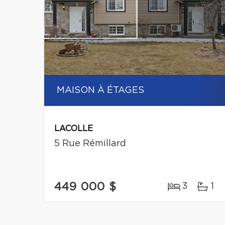
MAISON À ÉTAGES
LACOLLE
5 Rue Rémillard
449 000 $
3
1