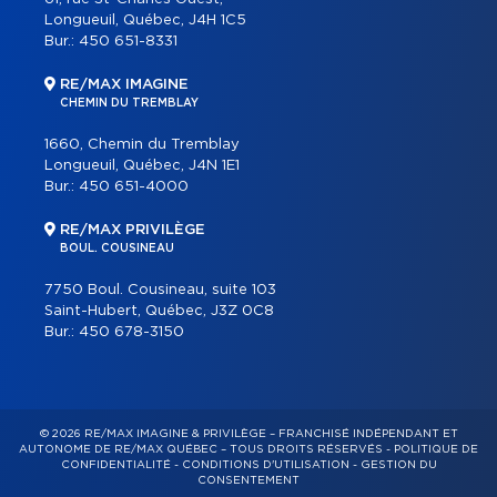
Longueuil, Québec, J4H 1C5
Bur.:
450 651-8331
RE/MAX IMAGINE
CHEMIN DU TREMBLAY
1660, Chemin du Tremblay
Longueuil, Québec, J4N 1E1
Bur.:
450 651-4000
RE/MAX PRIVILÈGE
BOUL. COUSINEAU
7750 Boul. Cousineau, suite 103
Saint-Hubert, Québec, J3Z 0C8
Bur.:
450 678-3150
© 2026 RE/MAX IMAGINE & PRIVILÈGE – FRANCHISÉ INDÉPENDANT ET
AUTONOME DE RE/MAX QUÉBEC – TOUS DROITS RÉSERVÉS -
POLITIQUE DE
CONFIDENTIALITÉ
-
CONDITIONS D'UTILISATION
-
GESTION DU
CONSENTEMENT