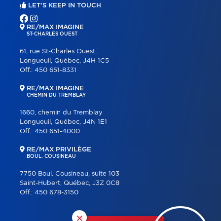
LET'S KEEP IN TOUCH
RE/MAX IMAGINE
ST-CHARLES OUEST
61, rue St-Charles Ouest,
Longueuil, Québec, J4H 1C5
Off.:
450 651-8331
RE/MAX IMAGINE
CHEMIN DU TREMBLAY
1660, chemin du Tremblay
Longueuil, Québec, J4N 1E1
Off.:
450 651-4000
RE/MAX PRIVILÈGE
BOUL. COUSINEAU
7750 Boul. Cousineau, suite 103
Saint-Hubert, Québec, J3Z 0C8
Off.:
450 678-3150
×