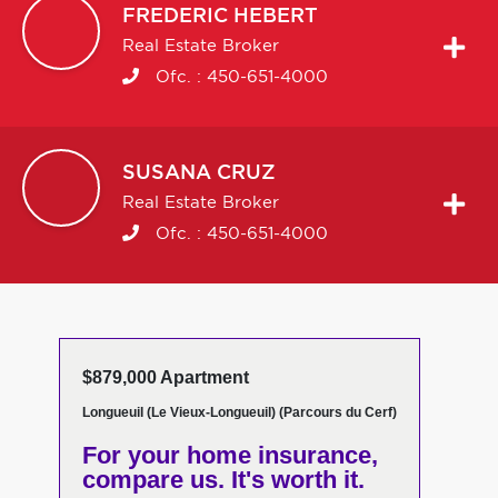
FREDERIC
HEBERT
Real Estate Broker
Ofc. :
450-651-4000
SUSANA
CRUZ
Real Estate Broker
Ofc. :
450-651-4000
$879,000 Apartment
Longueuil (Le Vieux-Longueuil) (Parcours du Cerf)
For your home insurance,
compare us. It's worth it.