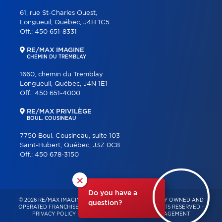
61, rue St-Charles Ouest,
Longueuil, Québec, J4H 1C5
Off.:
450 651-8331
RE/MAX IMAGINE
CHEMIN DU TREMBLAY
1660, chemin du Tremblay
Longueuil, Québec, J4N 1E1
Off.:
450 651-4000
RE/MAX PRIVILÈGE
BOUL. COUSINEAU
7750 Boul. Cousineau, suite 103
Saint-Hubert, Québec, J3Z 0C8
Off.:
450 678-3150
×
Do you have a
© 2026 RE/MAX IMAGINE & PRIVILÈGE – INDEPENDENTLY OWNED AND
question?
OPERATED FRANCHISE OF RE/MAX QUÉBEC – ALL RIGHTS RESERVED -
PRIVACY POLICY
-
TERMS OF USE
-
CONSENT MANAGEMENT